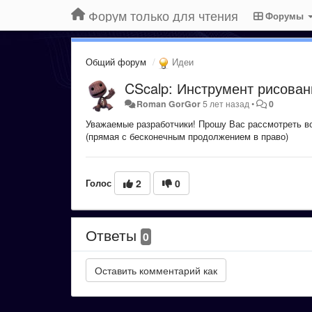
Форум только для чтения
Форумы
Общий форум
Идеи
CScalp: Инструмент рисован
Roman GorGor
5 лет назад
•
0
Уважаемые разработчики! Прошу Вас рассмотреть во
(прямая с бесконечным продолжением в право)
Голос
2
0
Ответы
0