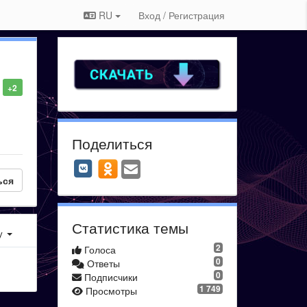
RU
Вход / Регистрация
+2
Поделиться
ься
Статистика темы
у
2
Голоса
0
Ответы
0
Подписчики
1 749
Просмотры