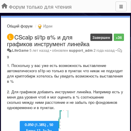
Форум только для чтения
Общий форум
Идеи
CScalp sl/tp в% и для
Завершен
+36
графиков инструмент линейка
LifeGame
5 лет назад
•
обновлен
support_adm
2 года назад
•
9
1. Поскольку у вас уже есть возможность выставление
автоматического sl\tp но только в пунктах что никак не подходит
для криптобирж хотелось бы увидеть возможность выставления
в %
2. Для графиков добавить инструмент линейка. Например есть у
меня два уровня чтоб я мог оценить в % соотношение
сколько между ними расстояние и не забыть про фондовиков
одновременно и в пунктах.