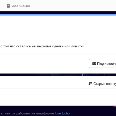
База знаний
о том что остались не закрытые сделки или лимитки
Подписат
Старые сверх
 клиентов работает на платформе
UserEcho