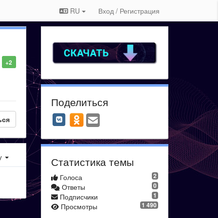
RU
Вход / Регистрация
+2
Поделиться
ься
у
Статистика темы
2
Голоса
0
Ответы
1
Подписчики
1 490
Просмотры