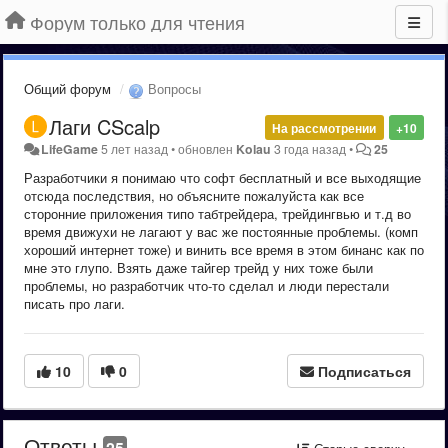
Форум только для чтения
Общий форум
Вопросы
Лаги CScalp
На рассмотрении
+10
LifeGame
5 лет назад
•
обновлен
Kolau
3 года назад
•
25
Разработчики я понимаю что софт бесплатный и все выходящие
отсюда последствия, но объясните пожалуйста как все
сторонние приложения типо табтрейдера, трейдингвью и т.д во
время движухи не лагают у вас же постоянные проблемы. (комп
хороший интернет тоже) и винить все время в этом бинанс как по
мне это глупо. Взять даже тайгер трейд у них тоже были
проблемы, но разработчик что-то сделал и люди перестали
писать про лаги.
10
0
Подписаться
Ответы
25