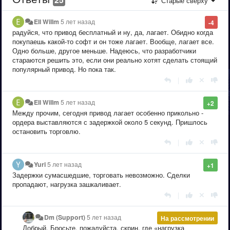
Старые сверху
Ell Willm
5 лет назад
-4
радуйся, что привод бесплатный и ну, да, лагает. Обидно когда
покупаешь какой-то софт и он тоже лагает. Вообще, лагает все.
Одно больше, другое меньше. Надеюсь, что разработчики
стараются решить это, если они реально хотят сделать стоящий
популярный привод. Но пока так.
|
Ell Willm
5 лет назад
+2
Между прочим, сегодня привод лагает особенно прикольно -
ордера выставляются с задержкой около 5 секунд. Пришлось
остановить торговлю.
|
Yuri
5 лет назад
+1
Задержки сумасшедшие, торговать невозможно. Сделки
пропадают, нагрузка зашкаливает.
|
Dm (Support)
5 лет назад
На рассмотрении
Добрый. Бросьте, пожалуйста, скрин, где «нагрузка