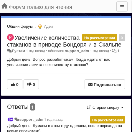
Форум только для чтения
Общий форум
Идеи
Увеличение количества
На рассмотрении
0
стаканов в приводе Бондоря и в Скальпе
Рустам
1 год назад
•
обновлен
support_adm
1 год назад
•
1
Добрый день. Вопрос разработчикам. Когда ждать от вас
увеличение лимита по количеству стаканов?
0
0
Подписаться
Ответы
1
Старые сверху
support_adm
1 год назад
На рассмотрении
Добрый день! Думаем в этом году сделаем, после перехода на
новые библиотеки)