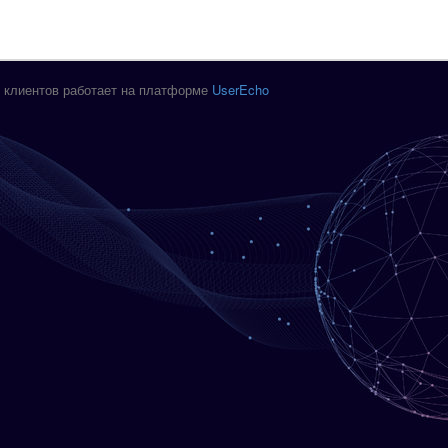
 клиентов работает на платформе
UserEcho