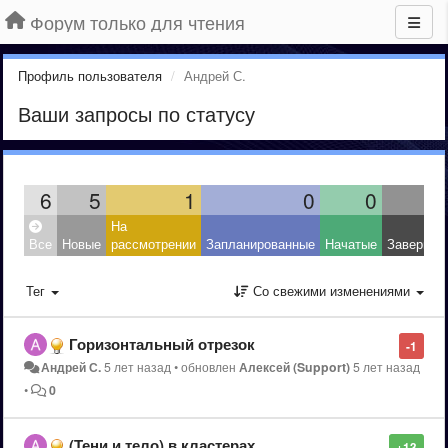
Форум только для чтения
Профиль пользователя
Андрей С.
Ваши запросы по статусу
6
5
1
0
0
На
Все
Новые
рассмотрении
Запланированные
Начатые
Завершен
Тег
Со свежими изменениями
Горизонтальный отрезок
-1
Андрей С.
5 лет назад
•
обновлен
Алексей (Support)
5 лет назад
•
0
(Тени и тело) в кластерах
+13