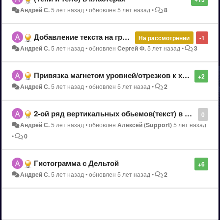
Андрей С.
5 лет назад
•
обновлен
5 лет назад
•
8
Добавление текста на графике
На рассмотрении
-1
Андрей С.
5 лет назад
•
обновлен
Сергей Ф.
5 лет назад
•
3
Привязка магнетом уровней/отрезков к хаям/лоям
+2
Андрей С.
5 лет назад
•
обновлен
5 лет назад
•
2
2-ой ряд вертикальных обьемов(текст) в кластерах
0
Андрей С.
5 лет назад
•
обновлен
Алексей (Support)
5 лет назад
•
0
Гистограмма с Дельтой
+6
Андрей С.
5 лет назад
•
обновлен
5 лет назад
•
2