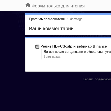
Форум только для чтения
Профиль пользователя
derstoge
Ваши комментарии
Релиз ПБ+CScalp и вебинар Binance
Лагает после сегодняшнего обновления ужа
5 лет назад
Сервис поддержки