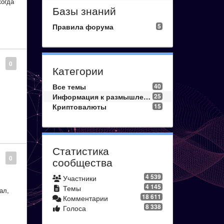
когда
Базы знаний
Правила форума
5
х
0
Категории
ию с
Все темы
40
Информация к размышлению
25
Криптовалюты
15
1%
о,
Статистика
0
сообщества
месте
4 539
Участники
,
4 145
Темы
ал,
18 611
Комментарии
8 338
Голоса
али