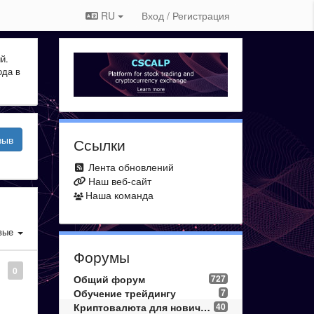
RU
Вход / Регистрация
й.
ода в
зыв
Ссылки
Лента обновлений
Наш веб-сайт
Наша команда
вые
Форумы
0
Общий форум
727
Обучение трейдингу
7
Криптовалюта для новичков
40