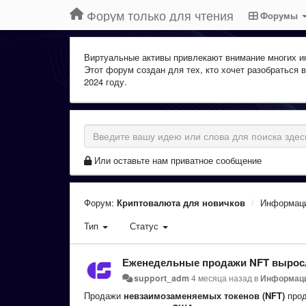
Форум только для чтения
Форумы
Виртуальные активы привлекают внимание многих ин
Этот форум создан для тех, кто хочет разобраться 
2024 году.
Или оставьте нам приватное сообщение
Форум:
Криптовалюта для новичков
Информац
Тип
Статус
Еженедельные продажи NFT выросл
support_adm
4 месяца назад
в
Информац
Продажи
невзаимозаменяемых токенов (NFT)
прод